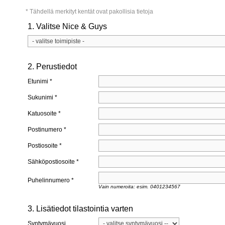
* Tähdellä merkityt kentät ovat pakollisia tietoja
1. Valitse Nice & Guys
2. Perustiedot
Etunimi *
Sukunimi *
Katuosoite *
Postinumero *
Postiosoite *
Sähköpostiosoite *
Puhelinnumero *
Vain numeroita: esim. 0401234567
3. Lisätiedot tilastointia varten
Syntymävuosi